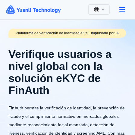
English
Plataforma de verificación de identidad eKYC impulsada por IA
Deutsch
Verifique usuarios a
Español
nivel global con la
Français
solución eKYC de
Bahasa Indonesia
FinAuth
日本語
한국어
FinAuth permite la verificación de identidad, la prevención de
Português
fraude y el cumplimiento normativo en mercados globales
mediante reconocimiento facial avanzado, detección de
ไทย
liveness, verificación de identidad y screening AML. Con más